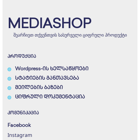
MEDIASHOP
შეარჩიეთ თქვენთვის სასურველი ციფრული პროდუქტი
პროდუქცია
Wordpress-ის ხელსაწყოები
სტატიების განთავსება
მეილების ბაზები
ციფრული დოკუმენტაცია
კომუნიკაცია
Facebook
Instagram