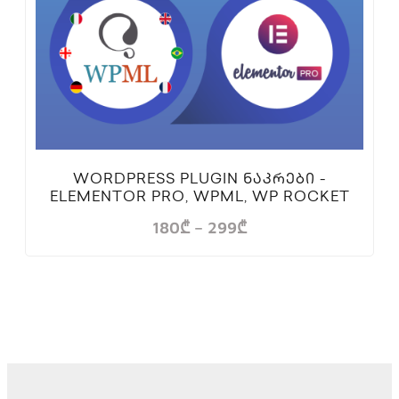
WORDPRESS PLUGIN ᲜᲐᲙᲠᲔᲑᲘ -
ELEMENTOR PRO, WPML, WP ROCKET
180
₾
–
299
₾